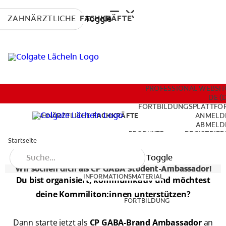
ZAHNÄRZTLICHE
FACHKRÄFTE
Toggle
PRODUKTE
PROFESSIONAL WEBSH
DE (
FORTBILDUNGSPLATTFO
ZAHNÄRZTLICHE
FACHKRÄFTE
ANMELD
ABMELD
INFORMATIONSMATERIAL
PRODUKTE
REGISTRIER
Startseite
PROFIL AKTUALISIE
Toggle
Wir suchen dich als CP GABA Student-Ambassador!
FORTBILDUNG
INFORMATIONSMATERIAL
Du bist organisiert, kommunikativ und möchtest
deine Kommiliton:innen unterstützen?
FORTBILDUNG
PROFESSIONAL WEBSHOP
Dann starte jetzt als
CP GABA-Brand Ambassador
an