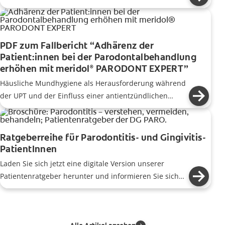
SENSITIVE PROFESSIONAL Portfolio
Schmerzempfindlichkeit sofort lindert und
langanhaltend repariert.
PDF zum Fallbericht “Adhärenz der
Patient:innen bei der Parodontalbehandlung
erhöhen mit meridol
PARODONT EXPERT”
®
Häusliche Mundhygiene als Herausforderung während
der UPT und der Einfluss einer antientzündlichen
Zahnpasta und Mundspülung
Ratgeberreihe für Parodontitis- und Gingivitis-
PatientInnen
Laden Sie sich jetzt eine digitale Version unserer
Patientenratgeber herunter und informieren Sie sich
über die Themen Zahnfleisch Gesundheit & individuelle
Behandlungen.