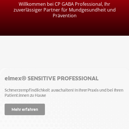
DE (DE)
Willkommen bei CP GABA Professional, Ihr
zuverlässiger Partner für Mundgesundheit und
FORTBILDUNGSPLATTFORM
Prävention
ANMELDEN
ABMELDEN
REGISTRIEREN
PROFIL AKTUALISIEREN
elmex® SENSITIVE PROFESSIONAL
Schmerzempfindlichkeit ausschalten! In Ihrer Praxis und bei Ihren
Patient:innen zu Hause
Mehr erfahren