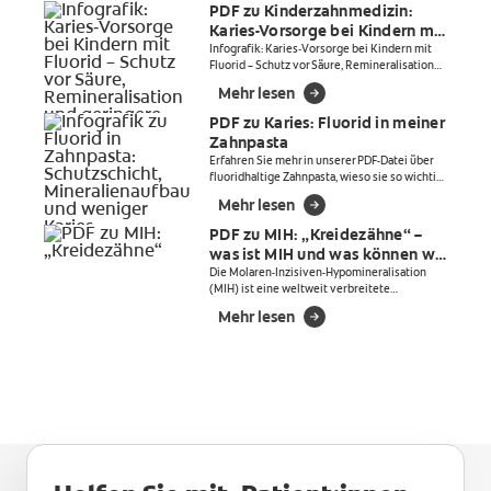
PDF zu Kinderzahnmedizin:
Karies-Vorsorge bei Kindern mit
Fluorid
Infografik: Karies‑Vorsorge bei Kindern mit
Fluorid – Schutz vor Säure, Remineralisation
und geringere Kariesrate.
Mehr lesen
PDF zu Karies: Fluorid in meiner
Zahnpasta
Erfahren Sie mehr in unserer PDF-Datei über
fluoridhaltige Zahnpasta, wieso sie so wichtig
und unverzichtbar für unsere Zähne ist und zur
Mehr lesen
Mundhygiene beiträgt.
PDF zu MIH: „Kreidezähne“ –
was ist MIH und was können wir
dagegen tun?
Die Molaren-Inzisiven-Hypomineralisation
(MIH) ist eine weltweit verbreitete
Entwicklungsstörung der Zähne und auch in
Mehr lesen
Deutschland ist sie bereits weit verbreitet.