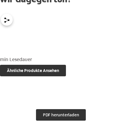
DE (DE)
FORTBILDUNGSPLATTFORM
ANMELDEN
ABMELDEN
REGISTRIEREN
min Lesedauer
PROFIL AKTUALISIEREN
Ähnliche Produkte Ansehen
PDF herunterladen