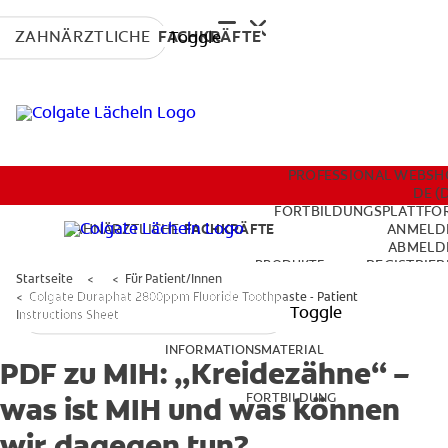
ZAHNÄRZTLICHE
FACHKRÄFTE
Toggle
PRODUKTE
PROFESSIONAL WEBSH
DE (
FORTBILDUNGSPLATTFO
ZAHNÄRZTLICHE
FACHKRÄFTE
ANMELD
ABMELD
INFORMATIONSMATERIAL
PRODUKTE
REGISTRIER
Startseite
Für Patient/Innen
PROFIL AKTUALISIE
Colgate Duraphat 2800ppm Fluoride Toothpaste - Patient
Toggle
Instructions Sheet
FORTBILDUNG
INFORMATIONSMATERIAL
PDF zu MIH: „Kreidezähne“ –
FORTBILDUNG
was ist MIH und was können
PROFESSIONAL WEBSHOP
wir dagegen tun?